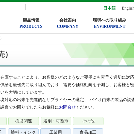
日本語
Englis
製品情報
会社案内
環境への取り組み
PRODUCTS
COMPANY
ENVIRONMENT
売）
売）
に在庫することにより、お客様のどのようなご要望にも素早く適切に対
定供給を最優先に取り組んでおり、需要や価格動向を予測し、お客様と
合いを大切にしています。
境対応の出来る先進的なサプライヤーの選定、 バイオ由来の製品の調
の調査でお困りでしたらお気軽に
お問合せ
ください。
樹脂関連
溶剤・可塑剤
その他
子
塗料・インク
工業用
食品加工