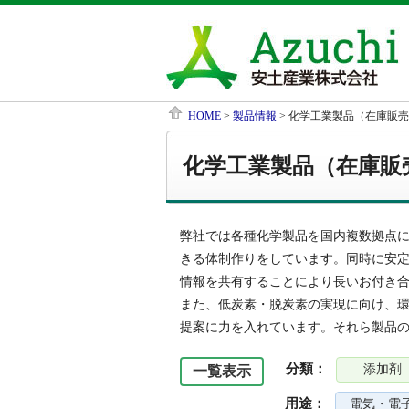
HOME
>
製品情報
> 化学工業製品（在庫販
化学工業製品（在庫販
弊社では各種化学製品を国内複数拠点
きる体制作りをしています。同時に安
情報を共有することにより長いお付き
また、低炭素・脱炭素の実現に向け、環
提案に力を入れています。それら製品
分類：
添加剤
一覧表示
用途：
電気・電