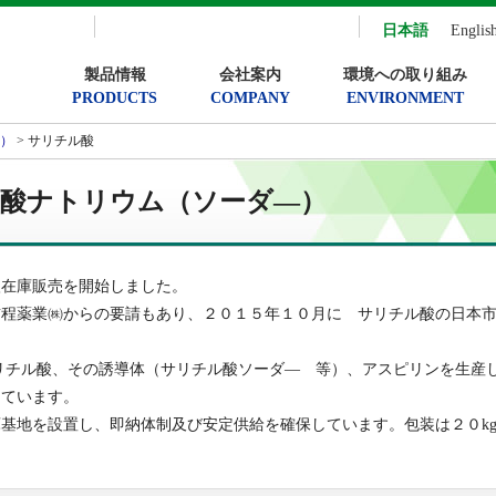
日本語
Englis
製品情報
会社案内
環境への取り組み
PRODUCTS
COMPANY
ENVIRONMENT
）
> サリチル酸
酸ナトリウム（ソーダ―）
入在庫販売を開始しました。
前程薬業㈱からの要請もあり、２０１５年１０月に サリチル酸の日本
リチル酸、その誘導体（サリチル酸ソーダ― 等）、アスピリンを生産
しています。
基地を設置し、即納体制及び安定供給を確保しています。包装は２０k