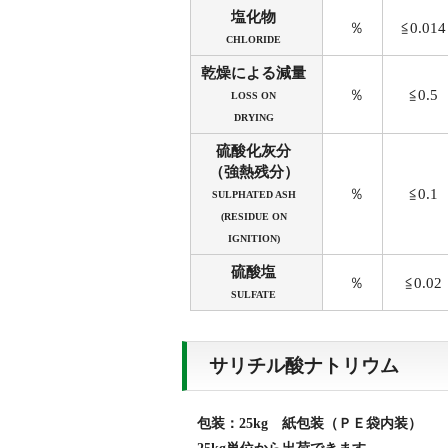
塩化物
％
≦0.014
CHLORIDE
乾燥による減量
％
≦0.5
LOSS ON
DRYING
硫酸化灰分
（強熱残分）
％
≦0.1
SULPHATED ASH
(RESIDUE ON
IGNITION)
硫酸塩
％
≦0.02
SULFATE
サリチル酸ナトリウム
包装：25kg 紙包装（ＰＥ袋内装）