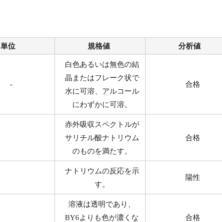
単位
規格値
分析値
白色あるいは無色の結
晶またはフレーク状で
-
合格
水に可溶、アルコール
にわずかに可溶。
赤外吸収スペクトルが
サリチル酸ナトリウム
合格
のものを満たす。
ナトリウムの反応を示
陽性
す。
溶液は透明であり、
BY6よりも色が濃くな
合格