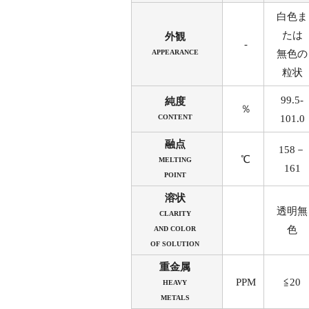
白色ま
たは
外観
-
APPEARANCE
無色の
粒状
99.5-
純度
％
CONTENT
101.0
融点
158－
℃
MELTING
161
POINT
溶状
透明無
CLARITY
色
AND COLOR
OF SOLUTION
重金属
PPM
≦20
HEAVY
METALS