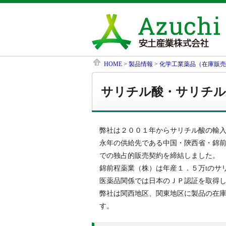
HOME
>
製品情報
>
化学工業薬品（在庫販売
サリチル酸・サリチル
弊社は２００１年からサリチル酸の輸
永年の供給先である中国・陝西省・錦
での独占的販売契約を締結しました。
錦前程薬業（株）は年産１．５万tのサ
医薬品関係では日本のＪＰ認証を取得
弊社は関西地区、関東地区に製品の在庫
す。