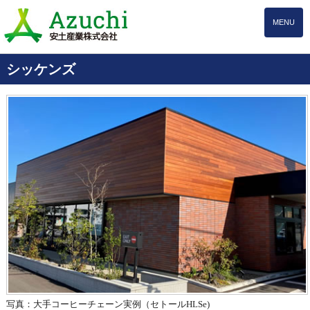
MENU
シッケンズ
写真：大手コーヒーチェーン実例
（セトールHLSe)