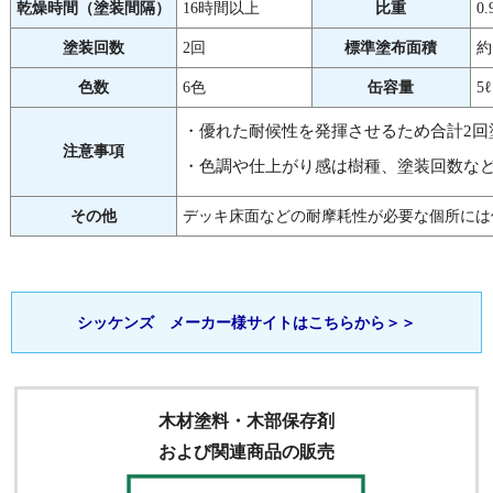
乾燥時間（塗装間隔）
16時間以上
比重
0.
塗装回数
2回
標準塗布面積
約
色数
6色
缶容量
5ℓ
・優れた耐候性を発揮させるため合計2回
注意事項
・色調や仕上がり感は樹種、塗装回数な
その他
デッキ床面などの耐摩耗性が必要な個所には
シッケンズ メーカー様サイトはこちらから＞＞
木材塗料・木部保存剤
および関連商品の販売