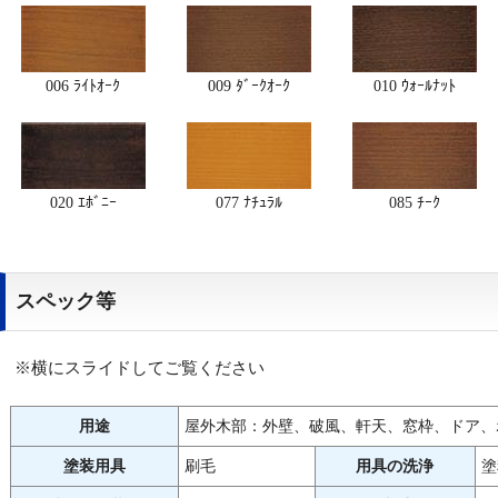
006 ﾗｲﾄｵｰｸ
009 ﾀﾞｰｸｵｰｸ
010 ｳｫｰﾙﾅｯﾄ
020 ｴﾎﾞﾆｰ
077 ﾅﾁｭﾗﾙ
085 ﾁｰｸ
スペック等
※横にスライドしてご覧ください
用途
屋外木部：外壁、破風、軒天、窓枠、ドア、
塗装用具
刷毛
用具の洗浄
塗