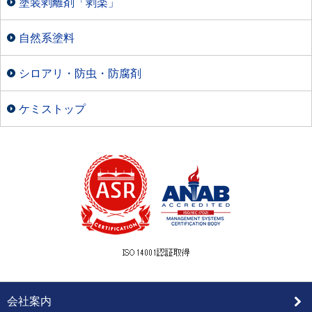
塗装剥離剤「剥楽」
自然系塗料
シロアリ・防虫・防腐剤
ケミストップ
会社案内