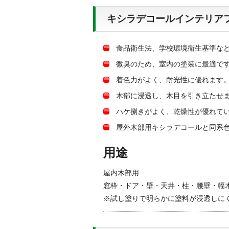
キシラデコールインテリア
食品衛生法、学校環境衛生基準な
微臭のため、室内の塗装に最適で
着色力がよく、耐光性に優れます
木部に浸透し、木目を引き立たせ
ハケ捌きがよく、乾燥性が優れて
屋外木部用キシラデコールと同系
用途
屋内木部用
窓枠・ドア・壁・天井・柱・腰壁・幅
※試し塗りで明らかに塗料が浸透しに