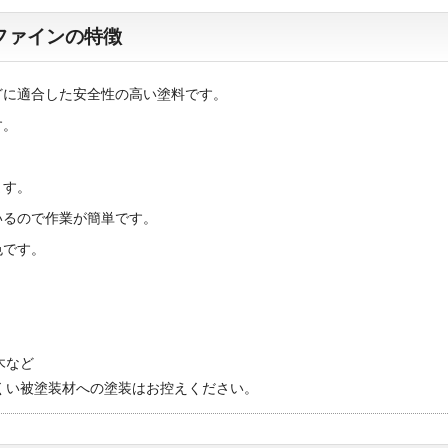
ファインの特徴
どに適合した安全性の高い塗料です。
す。
。
ます。
いるので作業が簡単です。
色です。
木など
くい被塗装材への塗装はお控えください。