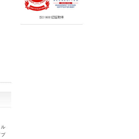
・ル
ドプ