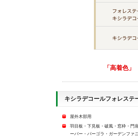
「高着色」
キシラデコールフォレステー
屋外木部用
羽目板・下見板・破風・窓枠・門
ーバー・パーゴラ・ガーデンファ