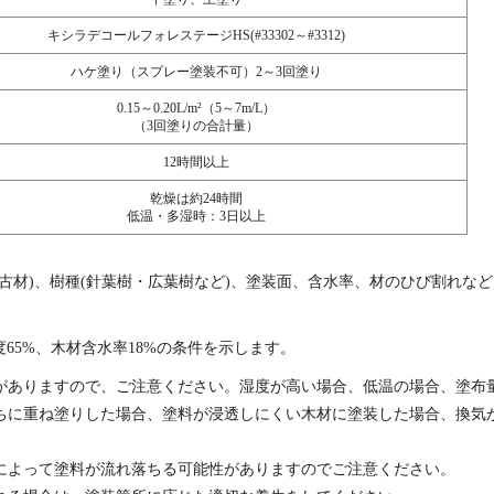
キシラデコールフォレステージHS(#33302～#3312)
ハケ塗り（スプレー塗装不可）2～3回塗り
0.15～0.20L/m²（5～7m/L）
（3回塗りの合計量）
12時間以上
乾燥は約24時間
低温・多湿時：3日以上
古材)、樹種(針葉樹・広葉樹など)、塗装面、含水率、材のひび割れなど
65%、木材含水率18%の条件を示します。
がありますので、ご注意ください。湿度が高い場合、低温の場合、塗布
ちに重ね塗りした場合、塗料が浸透しにくい木材に塗装した場合、換気
によって塗料が流れ落ちる可能性がありますのでご注意ください。