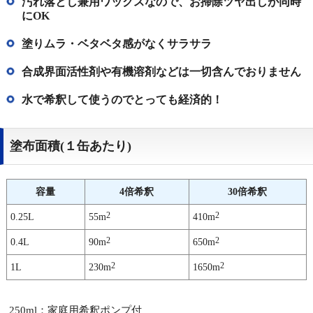
汚れ落とし兼用ワックスなので、お掃除ツヤ出しが同時
にOK
塗りムラ・ベタベタ感がなくサラサラ
合成界面活性剤や有機溶剤などは一切含んでおりません
水で希釈して使うのでとっても経済的！
塗布面積(１缶あたり)
容量
4倍希釈
30倍希釈
2
2
0.25L
55m
410m
2
2
0.4L
90m
650m
2
2
1L
230m
1650m
250ml：家庭用希釈ポンプ付