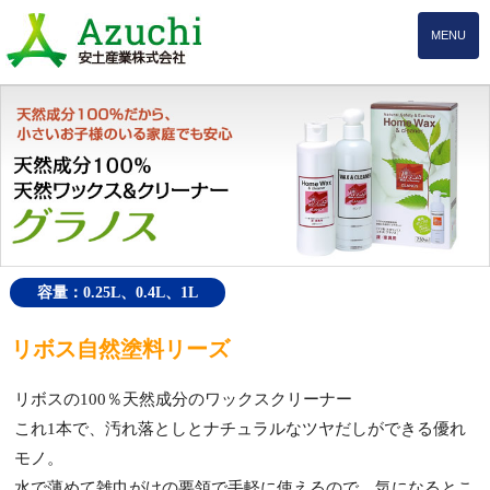
MENU
容量：0.25L、0.4L、1L
リボス自然塗料リーズ
リボスの100％天然成分のワックスクリーナー
これ1本で、汚れ落としとナチュラルなツヤだしができる優れ
モノ。
水で薄めて雑巾がけの要領で手軽に使えるので、気になるとこ