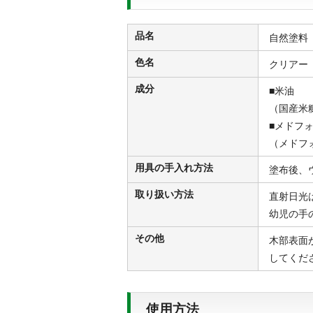
品名
自然塗料
色名
クリアー
成分
■米油
（国産米
■メドフ
（メドフ
用具の手入れ方法
塗布後、
取り扱い方法
直射日光
幼児の手
その他
木部表面
してくだ
使用方法