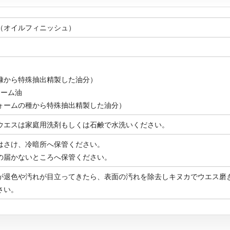
（オイルフィニッシュ）
糠から特殊抽出精製した油分）
ォーム油
ォームの種から特殊抽出精製した油分）
ウエスは家庭用洗剤もしくは石鹸で水洗いください。
はさけ、冷暗所へ保管ください。
の届かないところへ保管ください。
が退色や汚れが目立ってきたら、表面の汚れを除去しキヌカでウエス磨
さい。