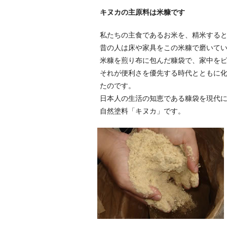
キヌカの主原料は米糠です
私たちの主食であるお米を、精米する
昔の人は床や家具をこの米糠で磨いて
米糠を煎り布に包んだ糠袋で、家中を
それが便利さを優先する時代とともに
たのです。
日本人の生活の知恵である糠袋を現代
自然塗料「キヌカ」です。