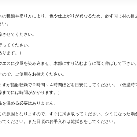
木の種類や塗り方により、色や仕上がりが異なるため、必ず同じ材の目
さい。
燥させてください。
行ってください。
あります。）
ウエスに少量を染み込ませ、木部にすり込むように薄く伸ばして下さい
すので、ご使用をお控えください。
ますが指触乾燥で２時間～４時間ほどを目安にしてください。（低温時
燥までには時間がかかります。）
品を温める必要はありません。
ミの原因となりますので、すぐに拭き取ってください。シミになった場
ってください。また日頃のお手入れは乾拭きをしてください。