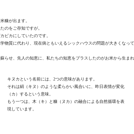
と米糠が出ます。
いたのをご存知ですが。
ピカピカにしていたのです。
化学物質に代わり、現在病ともいえるシックハウスの問題が大きくなっ
に蘇らせ、先人の知恵に、私たちの知恵をプラスしたのがお米から生ま
キヌカという名前には、2つの意味があります。
それは絹（キヌ）のような柔らかい風合いに、昨日表情が変化
（カ）するという意味。
もう一つは、木（キ）と糠（ヌカ）の融合による自然循環を表
現しています。