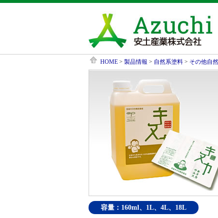
HOME
>
製品情報
>
自然系塗料
>
その他自
容量：160ml、1L、4L、18L