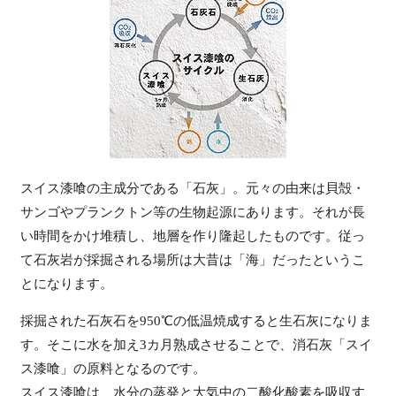
スイス漆喰の主成分である「石灰」。元々の由来は貝殻・
サンゴやプランクトン等の生物起源にあります。それが長
い時間をかけ堆積し、地層を作り隆起したものです。従っ
て石灰岩が採掘される場所は大昔は「海」だったというこ
とになります。
採掘された石灰石を950℃の低温焼成すると生石灰になりま
す。そこに水を加え3カ月熟成させることで、消石灰「スイ
ス漆喰」の原料となるのです。
スイス漆喰は、水分の蒸発と大気中の二酸化酸素を吸収す