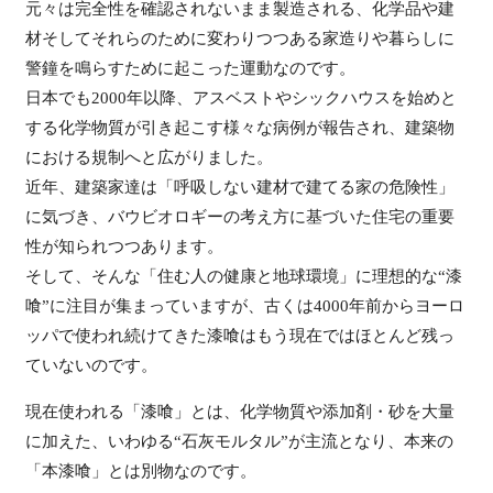
元々は完全性を確認されないまま製造される、化学品や建
材そしてそれらのために変わりつつある家造りや暮らしに
警鐘を鳴らすために起こった運動なのです。
日本でも2000年以降、アスベストやシックハウスを始めと
する化学物質が引き起こす様々な病例が報告され、建築物
における規制へと広がりました。
近年、建築家達は「呼吸しない建材で建てる家の危険性」
に気づき、バウビオロギーの考え方に基づいた住宅の重要
性が知られつつあります。
そして、そんな「住む人の健康と地球環境」に理想的な“漆
喰”に注目が集まっていますが、古くは4000年前からヨーロ
ッパで使われ続けてきた漆喰はもう現在ではほとんど残っ
ていないのです。
現在使われる「漆喰」とは、化学物質や添加剤・砂を大量
に加えた、いわゆる“石灰モルタル”が主流となり、本来の
「本漆喰」とは別物なのです。